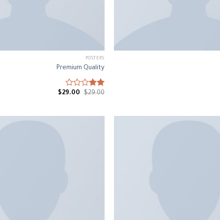
POSTERS
Premium Quality
$
29.00
$
Rated
29.00
2.00
out
of 5