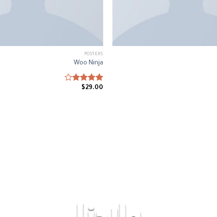
POSTERS
Woo Ninja
$
Rated
29.00
4.00
out
of 5