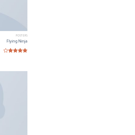
POSTERS
Flying Ninja
Rated
4.17
out
of 5