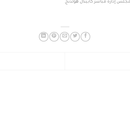
جلس إدارة مباشر كابيتال هولدنج.