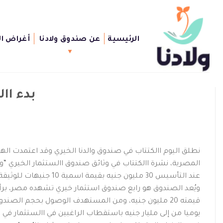
Ski
t
conten
الرئيسية
عن صندوق ولادنا
أغراض ا
بدء اا
نطلق اليوم االكتتاب في صندوق والدنا الخيري وقد اعتمدت الهيئ
المصرية، نشرة االكتتاب في وثائق صندوق االستثمار الخيري “و
عند التأسيس 30 مليون جنيه بقيمة اسمية 10 جنيهات للوثيقة.
ويُعد الصندوق هو رابع صندوق استثمار خيري تشهده مصر، برأس
قيمته 20 مليون جنيه، ومن المستهدف الوصول بحجم الصندوق من خالل حملة وثائق االستثمار
يوميا من إلى مليار جنيه باستقطاب الراغبين في االستثمار في ا