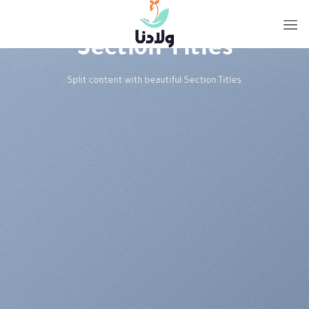
Ski
t
conten
Section Titles
Split content with beautiful Section Titles