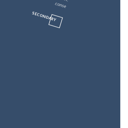
c
.
SECONDARY