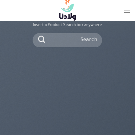
Ski
t
SEARCH ELEMENT
conten
Insert a Product Search box anywhere
Search
for: